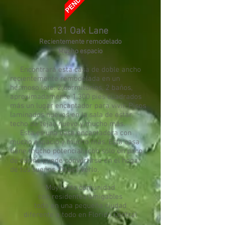
131 Oak Lane
Recientemente remodelado
Mucho espacio
Encontrará esta casa de doble ancho
recientemente remodelada en un
hermoso lote: 2 dormitorios, 2 baños,
aproximadamente 1,300 pies cuadrados
más un lugar encantador para vivir. Pisos
laminados nuevos en la sala de estar,
techo de tejas nuevo y mucho más.
Esta es una casa encantadora con
mucho espacio y mucho más. Esta casa
tiene mucho potencial.
con sólo un poco
y
de cariño puede convertirse en el hogar
de tus sueños. Debes verlo.
Muy linda comunidad
con residentes amigables
todo en una pequeña ciudad
diferente a todo en Florida Central