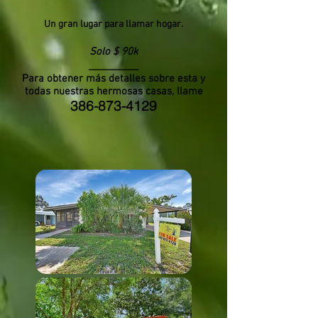
Un gran lugar para llamar hogar.
Solo $ 90k
__________
Para obtener más detalles sobre esta y
todas nuestras hermosas casas, llame
386-873-4129