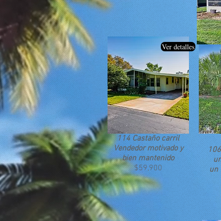
Ver detalles
114 Castaño
carril
Vendedor motivado y
106
bien mantenido
un
$59,900
un 