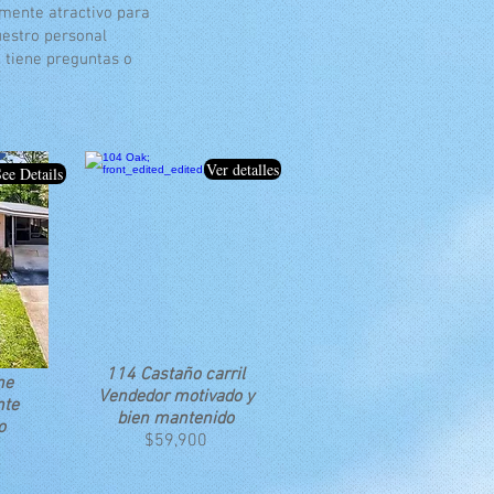
lmente atractivo para
uestro personal
 tiene preguntas o
Ver detalles
ee Details
114 Castaño
carril
ne
Vendedor motivado y
nte
bien mantenido
o
$59,900