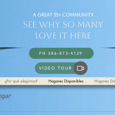
a Great 55+ Community
See Why So Many
Love it HERE
PH 386-873-4129
VIDEO TOUR
¿Por qué elegirnos?
Hogares Disponibles
Hogares Dis
ogar