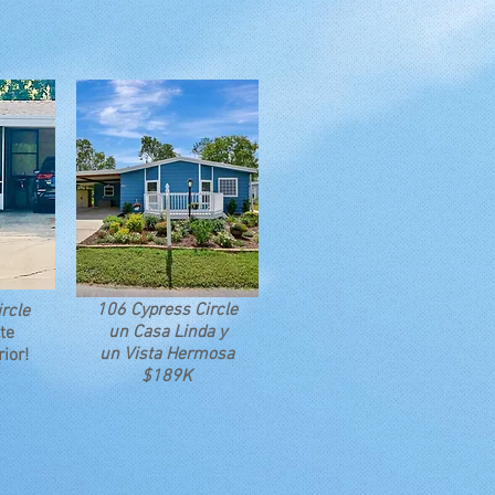
106 Cypress Circle
rcle
un Casa Linda y
te
un Vista Hermosa
rior!
$189K